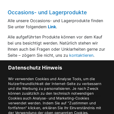
Occasions- und Lagerprodukte
Alle unsere Occasions- und Lagerprodukte finden
Sie unter folgendem
Link
.
Alle aufgeführten Produkte können vor dem Kauf
bei uns besichtigt werden. Natürlich stehen wir
Ihnen auch bei Fragen oder Unklarheiten gerne zur
Seite – zögern Sie nicht, uns zu
kontaktieren
.
Datenschutz Hinweis
Weitere Angebote
Wir verwenden Cookies und Analyse Tools, um die
Sie finden bei uns eine grosse Auswahl an
Nutzerfreundlichkeit der Internet-Seite zu verbessern
und die Werbung zu personalisieren. Je nach Zweck
Produkten und Dienstleistungen rund um die
können zusätzlich zu den technisch notwendigen
Bewirtschaftung und den Unterhalt von privaten
Cookies auch Analyse- und Marketing-Cookies
und gewerblichen Liegenschaften.
verwendet werden. Indem Sie auf "Zustimmen und
fortfahren" klicken, erklären Sie Ihr Einverständnis mit
Ernst Schweizer Briefkästen (
Link
)
der Verwendung der oben genannten Cookies.